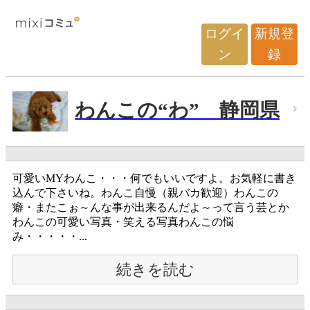
ログイ
新規登
ン
録
わんこの“わ” 静岡県
可愛いMYわんこ・・・何でもいいですよ。お気軽に書き
込んで下さいね。わんこ自慢（親バカ歓迎）わんこの
癖・またこぉ～んな事が出来るんだよ～って言う芸とか
わんこの可愛い写真・笑える写真わんこの悩
み・・・・・...
続きを読む