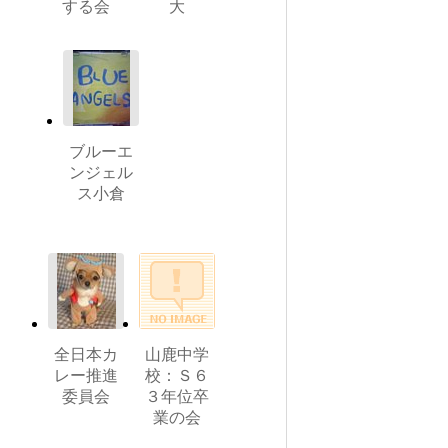
する会
大
ブルーエ
ンジェル
ス小倉
全日本カ
山鹿中学
レー推進
校：Ｓ６
委員会
３年位卒
業の会