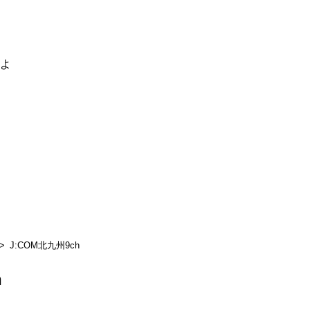
るよ
J:COM北九州9ch
h