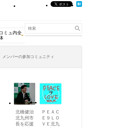
コミュ内全
体
メンバーの参加コミュニティ
北橋健治
ＰＥＡＣ
北九州市
Ｅ９ＬＯ
長を応援
ＶＥ北九