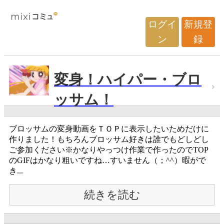
ログイ
新規登
ン
録
変身！ハイパー・ブロ
ッサム！
ブロッサムの変身動画をＴＯＰに表示したいためだけに
作りました！もちろんブロッサム好きは誰でもどしどし
ご参加ください※かなりやっつけ作業で作ったのでTOP
のGIFはかなり粗いですね…すいません（；^^）暇がで
き...
続きを読む