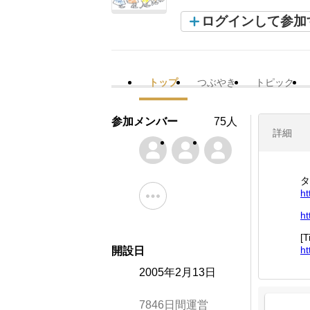
ログインして参加
トップ
つぶやき
トピック
参加メンバー
75人
詳細
タ
ht
ht
[
ht
開設日
2005年2月13日
7846日間運営