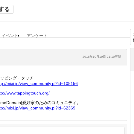
する
イベント
アンケート
2018年10月19日 21:10更新
ッピング・タッチ
tp://
mixi.jp
/view_c
ommunit
y.pl?id
=108156
tp://
www.tap
pingtou
ch.org/
TimeDomain]愛好家のためのコミュニティ。
tp://
mixi.jp
/view_c
ommunit
y.pl?id
=62369