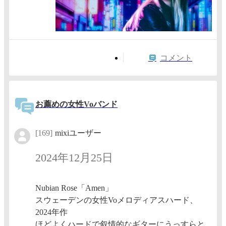
コメント
お薦めの女性Voバンド
[169]
mixiユーザー
2024年12月25日
Nubian Rose「Amen」
スウェーデンの女性Voメロディアスハード、
2024年作
ほどよくハードで叙情的なギターにうっすらと