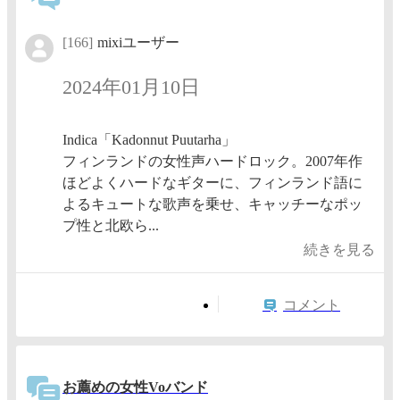
[166]
mixiユーザー
2024年01月10日
Indica「Kadonnut Puutarha」
フィンランドの女性声ハードロック。2007年作
ほどよくハードなギターに、フィンランド語に
よるキュートな歌声を乗せ、キャッチーなポッ
プ性と北欧ら...
続きを見る
コメント
お薦めの女性Voバンド