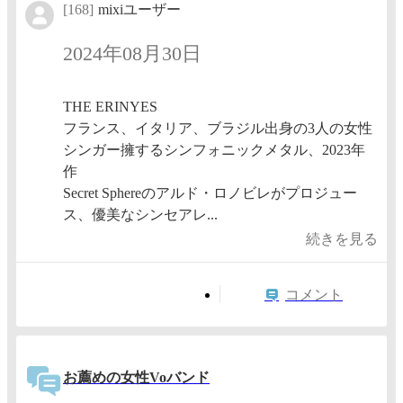
[168]
mixiユーザー
2024年08月30日
THE ERINYES
フランス、イタリア、ブラジル出身の3人の女性
シンガー擁するシンフォニックメタル、2023年
作
Secret Sphereのアルド・ロノビレがプロジュー
ス、優美なシンセアレ...
続きを見る
コメント
お薦めの女性Voバンド