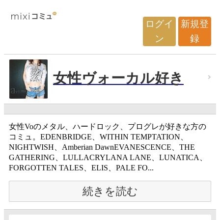
ログイ
新規登
ン
録
女性ヴォーカル好き
女性Voのメタル、ハードロック、プログレが好きな方の
コミュ。EDENBRIDGE、WITHIN TEMPTATION、
NIGHTWISH、Amberian DawnEVANESCENCE、THE
GATHERING、LULLACRYLANA LANE、LUNATICA、
FORGOTTEN TALES、ELIS、PALE FO...
続きを読む