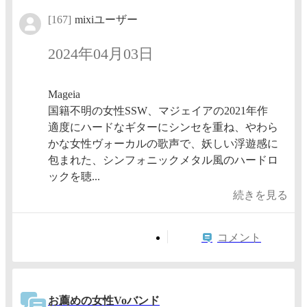
[167]
mixiユーザー
2024年04月03日
Mageia
国籍不明の女性SSW、マジェイアの2021年作
適度にハードなギターにシンセを重ね、やわら
かな女性ヴォーカルの歌声で、妖しい浮遊感に
包まれた、シンフォニックメタル風のハードロ
ックを聴...
続きを見る
コメント
お薦めの女性Voバンド