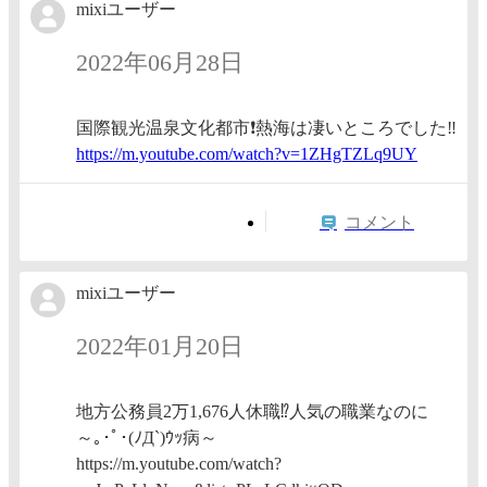
mixiユーザー
2022年06月28日
国際観光温泉文化都市❗️熱海は凄いところでした‼️
https:/
/m.yout
ube.com
/watch?
v=1ZHgT
ZLq9UY
コメント
mixiユーザー
2022年01月20日
地方公務員2万1,676人休職⁉️人気の職業なのに
～｡･ﾟ･(ﾉД`)ｳｯ病～
https://m.youtube.com/watch?