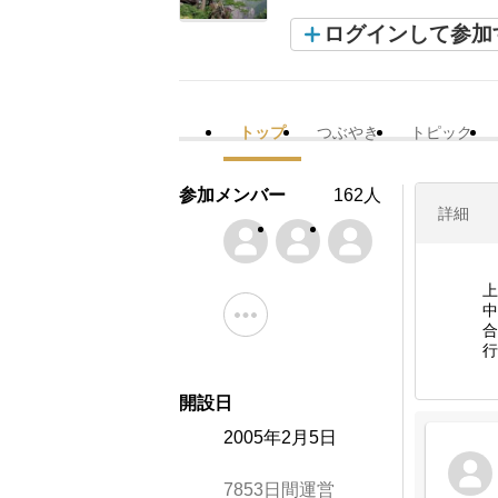
ログインして参加
トップ
つぶやき
トピック
参加メンバー
162人
詳細
上
中
合
行
開設日
2005年2月5日
7853日間運営