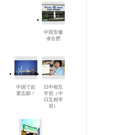
中国安徽
省合肥
中国で起
日中相互
業志願！
学習（中
日互相学
習）