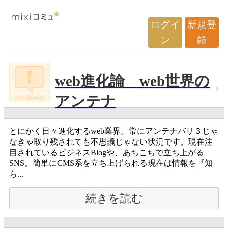
ログイ
新規登
ン
録
web進化論 web世界の
アンテナ
とにかく日々進化するweb業界。常にアンテナバリ３じゃ
なきゃ取り残されても不思議じゃない状況です。現在注
目されているビジネスBlogや、あちこちで立ち上がる
SNS。簡単にCMS系を立ち上げられる現在は情報を『知
ら...
続きを読む