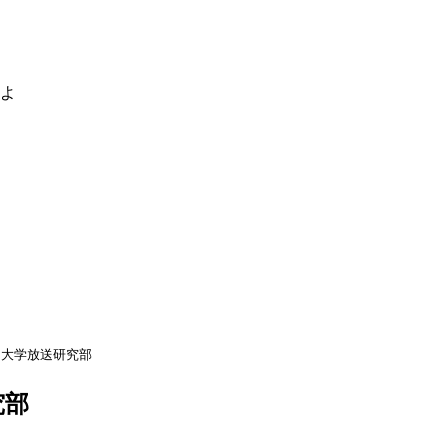
るよ
岡大学放送研究部
究部