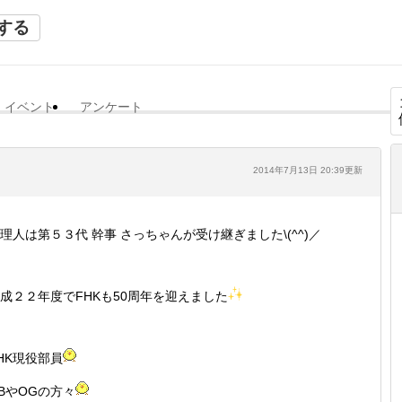
する
イベント
アンケート
2014年7月13日 20:39更新
理人は第５３代 幹事 さっちゃんが受け継ぎました\(^^)／
成２２年度でFHKも50周年を迎えました
HK現役部員
BやOGの方々