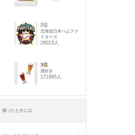
2位
北海道日本ハムファ
イターズ
28013人
3位
酒好き
171995人
困ったときには