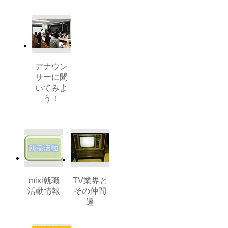
アナウン
サーに聞
いてみよ
う！
mixi就職
TV業界と
活動情報
その仲間
達