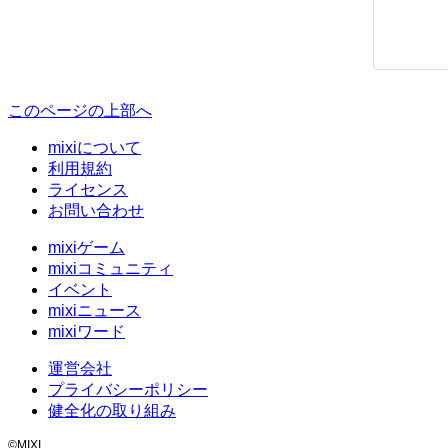
このページの上部へ
mixiについて
利用規約
ライセンス
お問い合わせ
mixiゲーム
mixiコミュニティ
イベント
mixiニュース
mixiワード
運営会社
プライバシーポリシー
健全化の取り組み
©MIXI