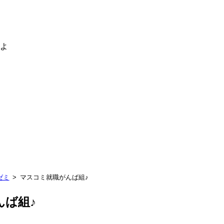
るよ
ゼミ
マスコミ就職がんば組♪
んば組♪