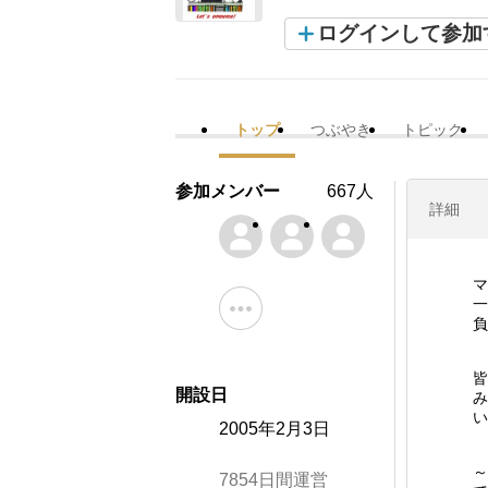
ログインして参加
トップ
つぶやき
トピック
参加メンバー
667人
詳細
マ
一
負
皆
開設日
み
い
2005年2月3日
～
7854日間運営