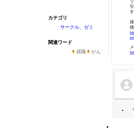
で
引
す
カテゴリ
採
サークル、ゼミ
情
ht
o
関連ワード
メ
就職
がん
ht