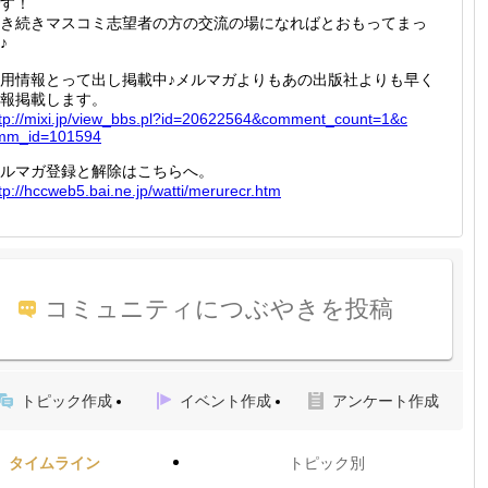
す！
き続きマスコミ志望者の方の交流の場になればとおもってまっ
♪
用情報とって出し掲載中♪メルマガよりもあの出版社よりも早く
報掲載します。
tp://
mixi.jp
/view_b
bs.pl?i
d=20622
564&com
ment_co
unt=1&c
mm_id=
101594
ルマガ登録と解除はこちらへ。
tp://
hccweb5
.bai.ne
.jp/wat
ti/meru
recr.ht
m
コミュニティにつぶやきを投稿
トピック作成
イベント作成
アンケート作成
タイムライン
トピック別