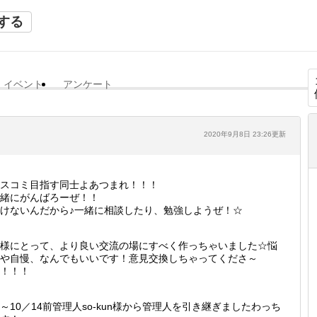
する
イベント
アンケート
2020年9月8日 23:26更新
スコミ目指す同士よあつまれ！！！
緒にがんばろーぜ！！
けないんだから♪一緒に相談したり、勉強しようぜ！☆
様にとって、より良い交流の場にすべく作っちゃいました☆悩
や自慢、なんでもいいです！意見交換しちゃってくださ～
！！！
～10／14前管理人so-kun様から管理人を引き継ぎましたわっち