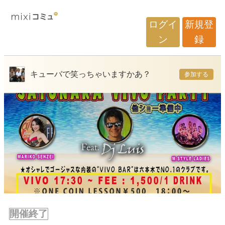
ログイ
新規登
ン
録
キューバで笑っちゃいますかあ？
参加する
開催終了