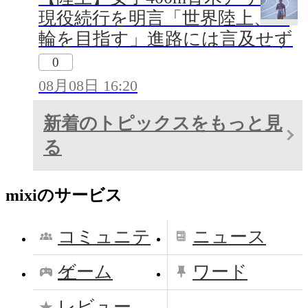
現役続行を明言「世界陸上、五
輪を目指す」進路には言及せず
0
08月08日 16:20
新着のトピックスをもっと見
る
mixiのサービス
コミュニテ
ニュース
ィ
ゲーム
ワード
レビュー