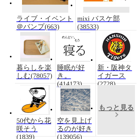
ライブ・イベント
mixi バスケ部
＠バンプ(663)
(38533)
暮らしを楽
睡眠が好
新・阪神タ
しむ(78057)
き。
イガース
(414173)
(2728)
もっと見る
50代から花
空を見上げ
咲そう
るのが好き
(1839)
(139056)