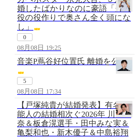
婚したばかりなのに豪語「夫婦
役の役作りで奥さん全く頭にな
し」
0
08月08日 19:25
音楽P蔦谷好位置氏 離婚を公表
5
08月08日 17:34
【戸塚純貴が結婚発表】有名芸
能人の結婚相次ぐ2026年 川口春
奈＆板倉滉選手・田中みな実＆
亀梨和也・新木優子＆中島裕翔