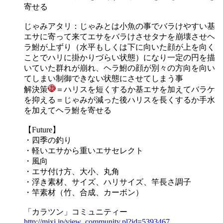
寄せる
じゃみアタリ：じゃみとは小魚の事でバラけやすい基
エサに寄って来てエサをバラけさせタナを崩壊させヘ
ラ鮒が上ずり（水平もしくは下に向いた顔が上を向く
ことでハリに掛かりづらい状態）になり一定の円を描
いていた群れが崩れ、ヘラ鮒の顔が別々の方向を向い
てしまい制御できない状態にさせてしまう事
解決策
＝ハリスを短くするか基エサを加えてバラケ
を抑える＝じゃみが減った後ハリスを長くするか手水
を加えてヘラ鮒を寄せる
【Future】
・四季の釣り
・軽いエサから重いエサセレクト
・風向
・エサ付け方、大小、丸角
・浮き素材、サイズ、ハリサイズ、竿長さ調子
・竿素材（竹、合成、カーボン）
「カラツン」コミュニティー
http://
mixi.jp
/view_c
ommunit
y.pl?id
=539346
7