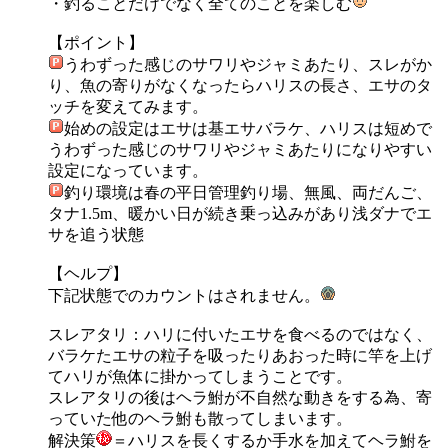
・釣ることだけでなく全てのことを楽しむ
【ポイント】
うわずった感じのサワリやジャミあたり、スレがか
り、魚の寄りがなくなったらハリスの長さ、エサのタ
ッチを変えてみます。
始めの設定はエサは基エサバラケ、ハリスは短めで
うわずった感じのサワリやジャミあたりになりやすい
設定になっています。
釣り環境は春の平日管理釣り場、無風、両だんご、
タナ1.5m、暖かい日が続き乗っ込みがあり浅ダナでエ
サを追う状態
【ヘルプ】
下記状態でのカウントはされません。
スレアタリ：ハリに付いたエサを食べるのではなく、
バラケたエサの粒子を吸ったりあおった時に竿を上げ
てハリが魚体に掛かってしまうことです。
スレアタリの後はヘラ鮒が不自然な動きをする為、寄
っていた他のヘラ鮒も散ってしまいます。
解決策
＝ハリスを長くするか手水を加えてヘラ鮒を