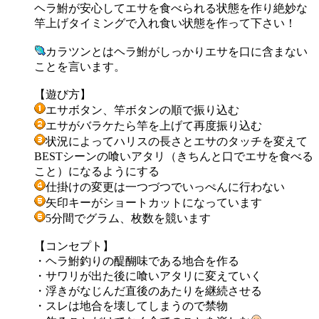
ヘラ鮒が安心してエサを食べられる状態を作り絶妙な
竿上げタイミングで入れ食い状態を作って下さい！
カラツンとはヘラ鮒がしっかりエサを口に含まない
ことを言います。
【遊び方】
エサボタン、竿ボタンの順で振り込む
エサがバラケたら竿を上げて再度振り込む
状況によってハリスの長さとエサのタッチを変えて
BESTシーンの喰いアタリ（きちんと口でエサを食べる
こと）になるようにする
仕掛けの変更は一つづつでいっぺんに行わない
矢印キーがショートカットになっています
5分間でグラム、枚数を競います
【コンセプト】
・ヘラ鮒釣りの醍醐味である地合を作る
・サワリが出た後に喰いアタリに変えていく
・浮きがなじんだ直後のあたりを継続させる
・スレは地合を壊してしまうので禁物