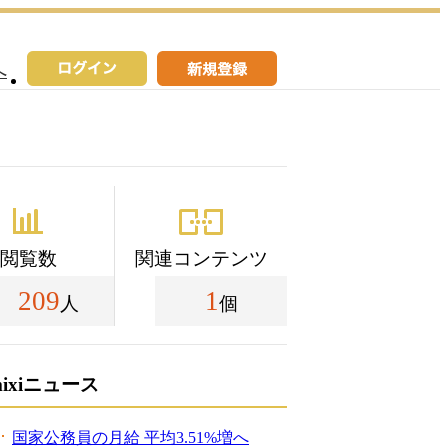
へ
閲覧数
関連コンテンツ
209
1
人
個
mixiニュース
国家公務員の月給 平均3.51%増へ