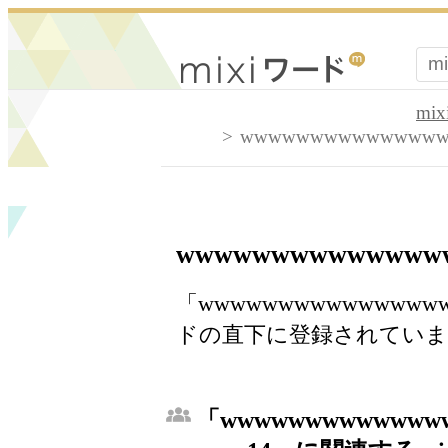
mi
wwwwwwwwwwwwwww
wwwwwwwwwwwwww
「wwwwwwwwwwwwwww
ドの直下に登録されていま
「wwwwwwwwwwwww