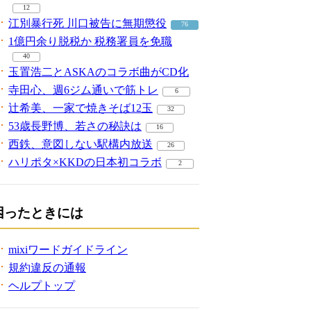
12
江別暴行死 川口被告に無期懲役
76
1億円余り脱税か 税務署員を免職
40
玉置浩二とASKAのコラボ曲がCD化
寺田心、週6ジム通いで筋トレ
6
辻希美、一家で焼きそば12玉
32
53歳長野博、若さの秘訣は
16
西鉄、意図しない駅構内放送
26
ハリポタ×KKDの日本初コラボ
2
困ったときには
mixiワードガイドライン
規約違反の通報
ヘルプトップ