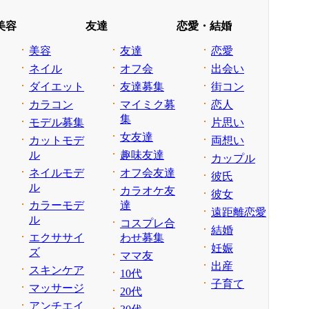
美容
友達
恋愛・結婚
美容
友達
恋愛
ネイル
オフ会
出会い
ダイエット
友達募集
街コン
カラコン
マイミク募
恋人
集
モデル募集
片思い
女友達
カットモデ
両想い
ル
趣味友達
カップル
ネイルモデ
オフ会友達
彼氏
ル
カラオケ友
彼女
カラーモデ
達
遠距離恋愛
ル
コスプレ合
結婚
エクササイ
わせ募集
妊娠
ズ
ママ友
出産
スキンケア
10代
子育て
マッサージ
20代
アンチエイ