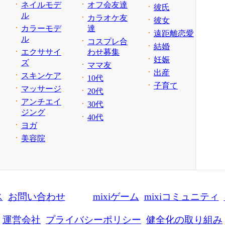
ネイルモデ
オフ会友達
彼氏
ル
カラオケ友
彼女
カラーモデ
達
遠距離恋愛
ル
コスプレ合
結婚
エクササイ
わせ募集
妊娠
ズ
ママ友
出産
スキンケア
10代
子育て
マッサージ
20代
アンチエイ
30代
ジング
40代
ヨガ
美容院
ス
お問い合わせ
mixiゲーム
mixiコミュニティ
運営会社
プライバシーポリシー
健全化の取り組み