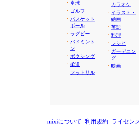
卓球
カラオケ
ゴルフ
イラスト・
バスケット
絵画
ボール
英語
ラグビー
料理
バドミント
レシピ
ン
ガーデニン
ボクシング
グ
柔道
映画
フットサル
mixiについて
利用規約
ライセン