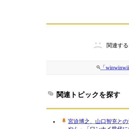
関連する
「winwi
関連トピックを探す
宮迫博之、山口智充との
やん」「ワンナイ世代に