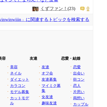
0
くずファン！
(23)
winwinwiiin」に関連するトピックを検索する
美容
友達
恋愛・結婚
美容
友達
恋愛
ネイル
オフ会
出会い
ダイエット
友達募集
街コン
カラコン
マイミク募
恋人
集
モデル募集
片思い
女友達
カットモデ
両想い
ル
趣味友達
カップル