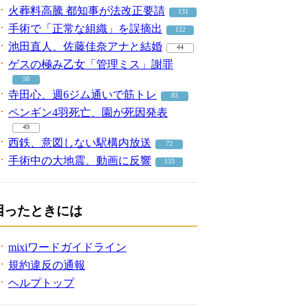
火葬料高騰 都知事が法改正要請
131
手術で「正常な組織」を誤摘出
122
池田直人、佐藤佳奈アナと結婚
44
ゲスの極み乙女「管理ミス」謝罪
50
寺田心、週6ジム通いで筋トレ
83
ペンギン4羽死亡、園が死因発表
49
西鉄、意図しない駅構内放送
72
手術中の大地震、動画に反響
133
困ったときには
mixiワードガイドライン
規約違反の通報
ヘルプトップ