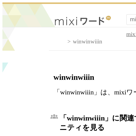
mi
winwinwiiin
winwinwiiin
「winwinwiiin」は、
「winwinwiiin」に関
ニティを見る