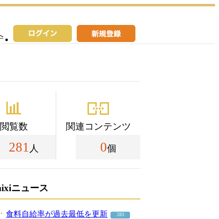
へ
閲覧数
関連コンテンツ
281
0
人
個
mixiニュース
食料自給率が過去最低を更新
283