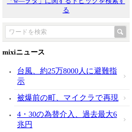
「w―ヲタ」に関するトピックを検索す
る
mixiニュース
台風、約25万8000人に避難指
示
被爆前の町、マイクラで再現
4・30の為替介入、過去最大6
兆円