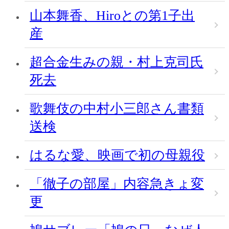
山本舞香、Hiroとの第1子出
産
超合金生みの親・村上克司氏
死去
歌舞伎の中村小三郎さん書類
送検
はるな愛、映画で初の母親役
「徹子の部屋」内容急きょ変
更