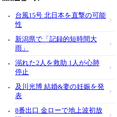
台風15号 北日本を直撃の可能
性
新潟県で「記録的短時間大
雨」
溺れた2人を救助 1人が心肺
停止
及川光博 結婚&妻の妊娠を発
表
8番出口 金ローで地上波初放