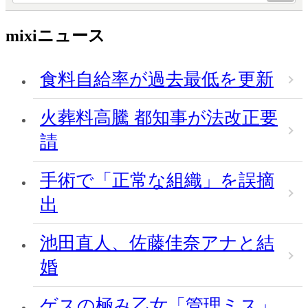
mixiニュース
食料自給率が過去最低を更新
火葬料高騰 都知事が法改正要
請
手術で「正常な組織」を誤摘
出
池田直人、佐藤佳奈アナと結
婚
ゲスの極み乙女「管理ミス」