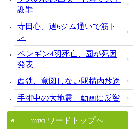
謝罪
寺田心、週6ジム通いで筋ト
レ
ペンギン4羽死亡、園が死因
発表
西鉄、意図しない駅構内放送
手術中の大地震、動画に反響
mixi ワードトップへ