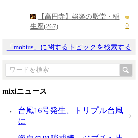
【高円寺】娯楽の殿堂・稲
0
生座(267)
「mobius」に関するトピックを検索する
mixiニュース
台風16号発生、トリプル台風
に