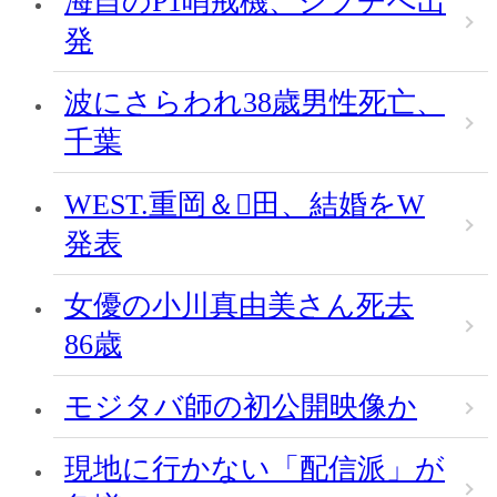
海自のP1哨戒機、ジブチへ出
発
波にさらわれ38歳男性死亡、
千葉
WEST.重岡＆田、結婚をW
発表
女優の小川真由美さん死去
86歳
モジタバ師の初公開映像か
現地に行かない「配信派」が