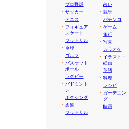
プロ野球
占い
サッカー
競馬
テニス
パチンコ
フィギュア
ゲーム
スケート
旅行
フットサル
写真
卓球
カラオケ
ゴルフ
イラスト・
バスケット
絵画
ボール
英語
ラグビー
料理
バドミント
レシピ
ン
ガーデニン
ボクシング
グ
柔道
映画
フットサル