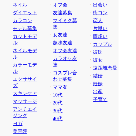
ネイル
オフ会
出会い
ダイエット
友達募集
街コン
カラコン
マイミク募
恋人
集
モデル募集
片思い
女友達
カットモデ
両想い
ル
趣味友達
カップル
ネイルモデ
オフ会友達
彼氏
ル
カラオケ友
彼女
カラーモデ
達
遠距離恋愛
ル
コスプレ合
結婚
エクササイ
わせ募集
妊娠
ズ
ママ友
出産
スキンケア
10代
子育て
マッサージ
20代
アンチエイ
30代
ジング
40代
ヨガ
美容院