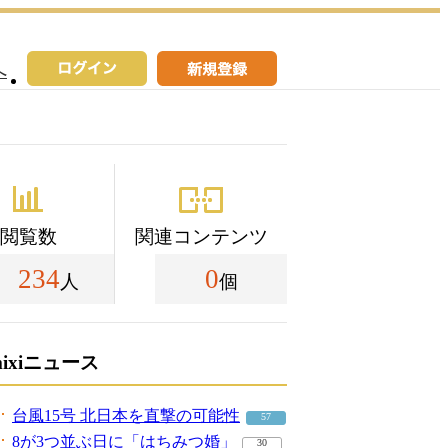
へ
閲覧数
関連コンテンツ
234
0
人
個
mixiニュース
台風15号 北日本を直撃の可能性
57
8が3つ並ぶ日に「はちみつ婚」
30