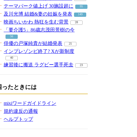
テーマパーク値上げ 30施設超に
95
及川光博 結婚&妻の妊娠を発表
149
映画ちいかわ 熱狂を生む背景
28
「要介護5」86歳志茂田景樹の今
56
俳優の戸塚純貴が結婚発表
25
インプレゾンビ終了? Xが新制度
40
練習後に搬送 ラグビー選手死去
23
困ったときには
mixiワードガイドライン
規約違反の通報
ヘルプトップ