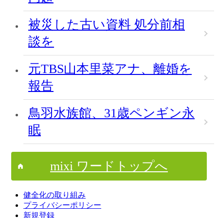
被災した古い資料 処分前相
談を
元TBS山本里菜アナ、離婚を
報告
鳥羽水族館、31歳ペンギン永
眠
mixi ワードトップへ
健全化の取り組み
プライバシーポリシー
新規登録