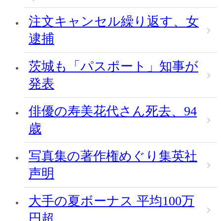
注文キャンセル繰り返す、女
逮捕
茨城も「パスポート」知事が
発表
俳優の寿美花代さん死去、94
歳
写真集の著作権めぐり集英社
声明
大手の夏ボーナス 平均100万
円超