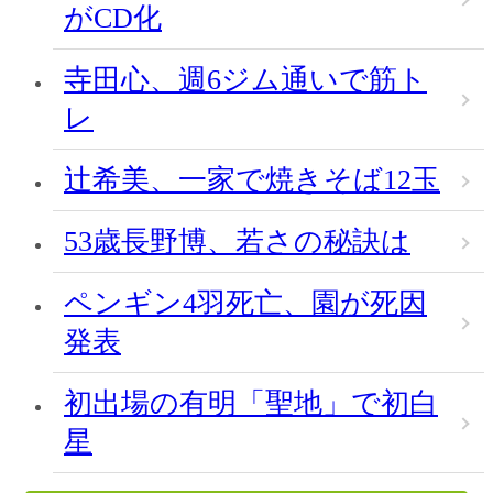
がCD化
寺田心、週6ジム通いで筋ト
レ
辻希美、一家で焼きそば12玉
53歳長野博、若さの秘訣は
ペンギン4羽死亡、園が死因
発表
初出場の有明「聖地」で初白
星