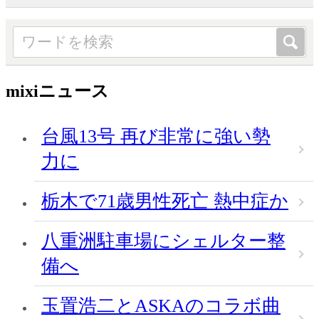
mixiニュース
台風13号 再び非常に強い勢
力に
栃木で71歳男性死亡 熱中症か
八重洲駐車場にシェルター整
備へ
玉置浩二とASKAのコラボ曲