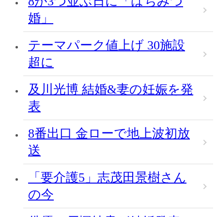
8が3つ並ぶ日に「はちみつ
婚」
テーマパーク値上げ 30施設
超に
及川光博 結婚&妻の妊娠を発
表
8番出口 金ローで地上波初放
送
「要介護5」志茂田景樹さん
の今