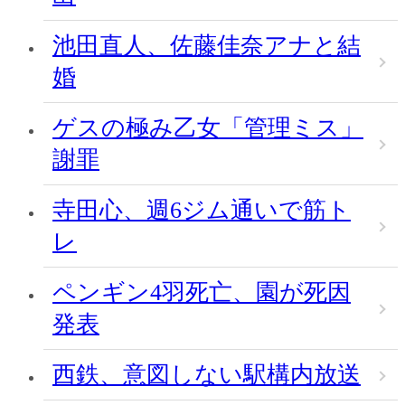
池田直人、佐藤佳奈アナと結
婚
ゲスの極み乙女「管理ミス」
謝罪
寺田心、週6ジム通いで筋ト
レ
ペンギン4羽死亡、園が死因
発表
西鉄、意図しない駅構内放送