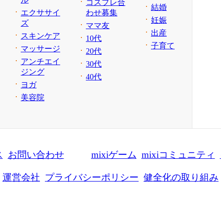
コスプレ合
結婚
エクササイ
わせ募集
妊娠
ズ
ママ友
出産
スキンケア
10代
子育て
マッサージ
20代
アンチエイ
30代
ジング
40代
ヨガ
美容院
ス
お問い合わせ
mixiゲーム
mixiコミュニティ
運営会社
プライバシーポリシー
健全化の取り組み