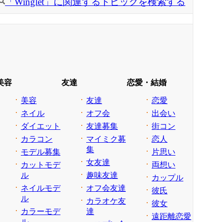
「Winglet」に関連するトピックを検索する
美容
友達
恋愛・結婚
美容
友達
恋愛
ネイル
オフ会
出会い
ダイエット
友達募集
街コン
カラコン
マイミク募
恋人
集
モデル募集
片思い
女友達
カットモデ
両想い
ル
趣味友達
カップル
ネイルモデ
オフ会友達
彼氏
ル
カラオケ友
彼女
カラーモデ
達
遠距離恋愛
ル