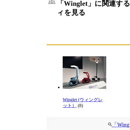
「Winglet」に関連す
ィを見る
Winglet (ウィングレ
ット）
(8)
「Win