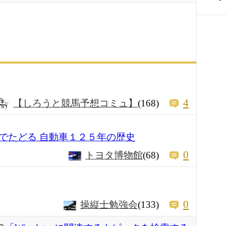
4
【しろうと競馬予想コミュ】
(168)
でたどる 自動車１２５年の歴史
0
トヨタ博物館
(68)
0
操縦士勉強会
(133)