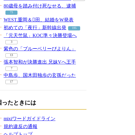
80歳母を踏み付け死なせる、逮捕
73
WEST.重岡＆田、結婚をW発表
初めての「夜行」新幹線出発
195
「元天竺鼠」KOC準々決勝登場へ
3
紫色の「ブルーベリーぴよりん」
13
張本智和が決勝進出 兄妹Vへ王手
7
中島歩、国木田独歩の玄孫だった
17
困ったときには
mixiワードガイドライン
規約違反の通報
ヘルプトップ