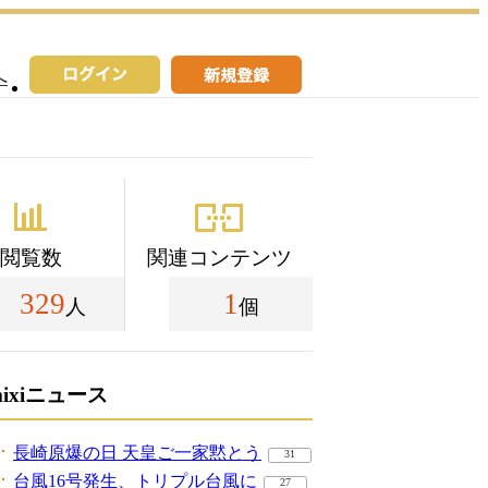
へ
閲覧数
関連コンテンツ
329
1
人
個
mixiニュース
長崎原爆の日 天皇ご一家黙とう
31
台風16号発生、トリプル台風に
27