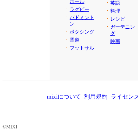
ボール
英語
ラグビー
料理
バドミント
レシピ
ン
ガーデニン
ボクシング
グ
柔道
映画
フットサル
mixiについて
利用規約
ライセン
©MIXI