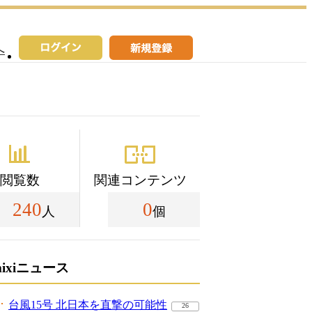
へ
閲覧数
関連コンテンツ
240
0
人
個
mixiニュース
台風15号 北日本を直撃の可能性
26