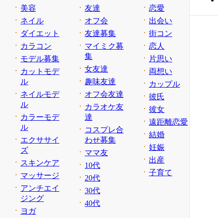
美容
友達
恋愛
ネイル
オフ会
出会い
ダイエット
友達募集
街コン
カラコン
マイミク募
恋人
集
モデル募集
片思い
女友達
カットモデ
両想い
ル
趣味友達
カップル
ネイルモデ
オフ会友達
彼氏
ル
カラオケ友
彼女
カラーモデ
達
遠距離恋愛
ル
コスプレ合
結婚
エクササイ
わせ募集
妊娠
ズ
ママ友
出産
スキンケア
10代
子育て
マッサージ
20代
アンチエイ
30代
ジング
40代
ヨガ