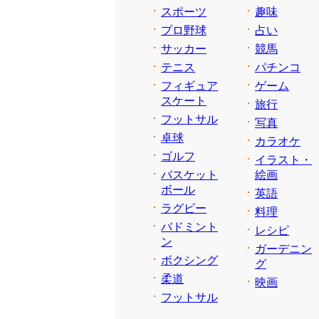
スポーツ
趣味
プロ野球
占い
サッカー
競馬
テニス
パチンコ
フィギュア
ゲーム
スケート
旅行
フットサル
写真
卓球
カラオケ
ゴルフ
イラスト・
バスケット
絵画
ボール
英語
ラグビー
料理
バドミント
レシピ
ン
ガーデニン
ボクシング
グ
柔道
映画
フットサル