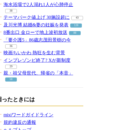
海水浴場で2人溺れ1人が心肺停止
38
テーマパーク値上げ 30施設超に
43
及川光博 結婚&妻の妊娠を発表
128
8番出口 金ローで地上波初放送
88
「要介護5」86歳志茂田景樹の今
36
映画ちいかわ 熱狂を生む背景
インプレゾンビ終了? Xが新制度
29
親・祖父母世代、帰省の「本音」
58
困ったときには
mixiワードガイドライン
規約違反の通報
ヘルプトップ