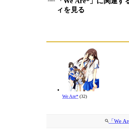
「We Are*」に関連す
ィを見る
We Are*
(32)
「We 