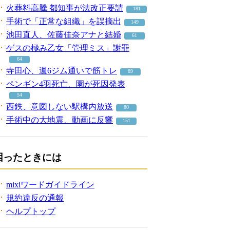
火葬料高騰 都知事が法改正要請
181
手術で「正常な組織」を誤摘出
149
池田直人、佐藤佳奈アナと結婚
61
ゲスの極み乙女「管理ミス」謝罪
64
寺田心、週6ジム通いで筋トレ
89
ペンギン4羽死亡、園が死因発表
54
西鉄、意図しない駅構内放送
80
手術中の大地震、動画に反響
151
困ったときには
mixiワードガイドライン
規約違反の通報
ヘルプトップ