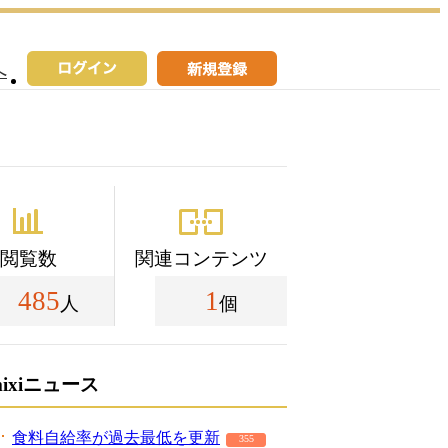
へ
閲覧数
関連コンテンツ
485
1
人
個
mixiニュース
食料自給率が過去最低を更新
355