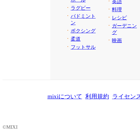
英語
ラグビー
料理
バドミント
レシピ
ン
ガーデニン
ボクシング
グ
柔道
映画
フットサル
mixiについて
利用規約
ライセン
©MIXI