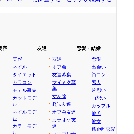
美容
友達
恋愛・結婚
美容
友達
恋愛
ネイル
オフ会
出会い
ダイエット
友達募集
街コン
カラコン
マイミク募
恋人
集
モデル募集
片思い
女友達
カットモデ
両想い
ル
趣味友達
カップル
ネイルモデ
オフ会友達
彼氏
ル
カラオケ友
彼女
カラーモデ
達
遠距離恋愛
ル
コスプレ合