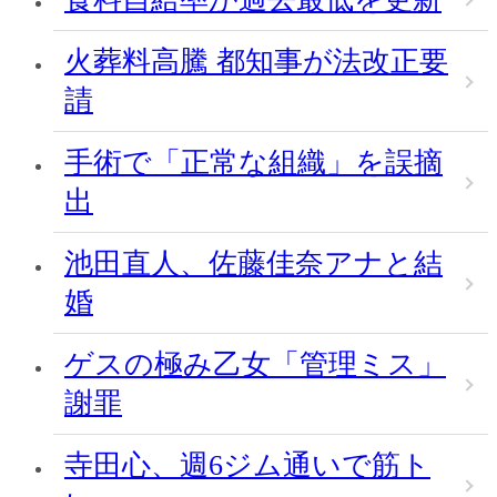
火葬料高騰 都知事が法改正要
請
手術で「正常な組織」を誤摘
出
池田直人、佐藤佳奈アナと結
婚
ゲスの極み乙女「管理ミス」
謝罪
寺田心、週6ジム通いで筋ト