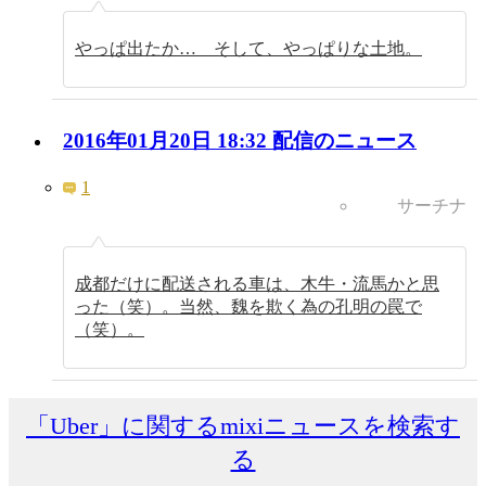
やっぱ出たか… そして、やっぱりな土地。
2016年01月20日 18:32 配信のニュース
1
サーチナ
成都だけに配送される車は、木牛・流馬かと思
った（笑）。当然、魏を欺く為の孔明の罠で
（笑）。
「Uber」に関するmixiニュースを検索す
る