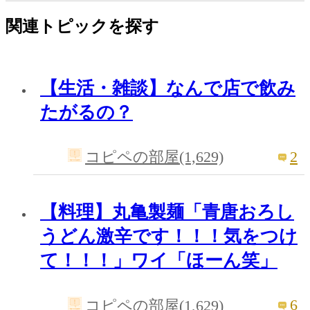
関連トピックを探す
【生活・雑談】なんで店で飲み
たがるの？
2
コピペの部屋(1,629)
【料理】丸亀製麺「青唐おろし
うどん激辛です！！！気をつけ
て！！！」ワイ「ほーん笑」
6
コピペの部屋(1,629)