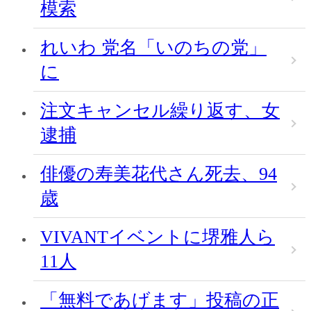
模索
れいわ 党名「いのちの党」
に
注文キャンセル繰り返す、女
逮捕
俳優の寿美花代さん死去、94
歳
VIVANTイベントに堺雅人ら
11人
「無料であげます」投稿の正