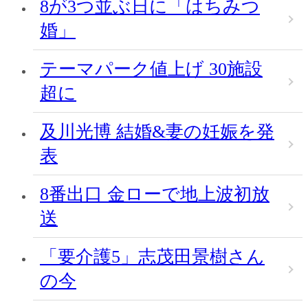
8が3つ並ぶ日に「はちみつ
婚」
テーマパーク値上げ 30施設
超に
及川光博 結婚&妻の妊娠を発
表
8番出口 金ローで地上波初放
送
「要介護5」志茂田景樹さん
の今