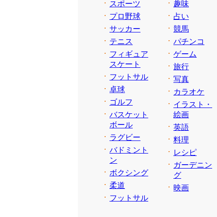
スポーツ
趣味
プロ野球
占い
サッカー
競馬
テニス
パチンコ
フィギュア
ゲーム
スケート
旅行
フットサル
写真
卓球
カラオケ
ゴルフ
イラスト・
バスケット
絵画
ボール
英語
ラグビー
料理
バドミント
レシピ
ン
ガーデニン
ボクシング
グ
柔道
映画
フットサル