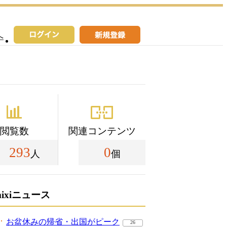
へ
閲覧数
関連コンテンツ
293
0
人
個
mixiニュース
お盆休みの帰省・出国がピーク
26