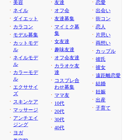
美容
友達
恋愛
ネイル
オフ会
出会い
ダイエット
友達募集
街コン
カラコン
マイミク募
恋人
集
モデル募集
片思い
女友達
カットモデ
両想い
ル
趣味友達
カップル
ネイルモデ
オフ会友達
彼氏
ル
カラオケ友
彼女
カラーモデ
達
遠距離恋愛
ル
コスプレ合
結婚
エクササイ
わせ募集
妊娠
ズ
ママ友
出産
スキンケア
10代
子育て
マッサージ
20代
アンチエイ
30代
ジング
40代
ヨガ