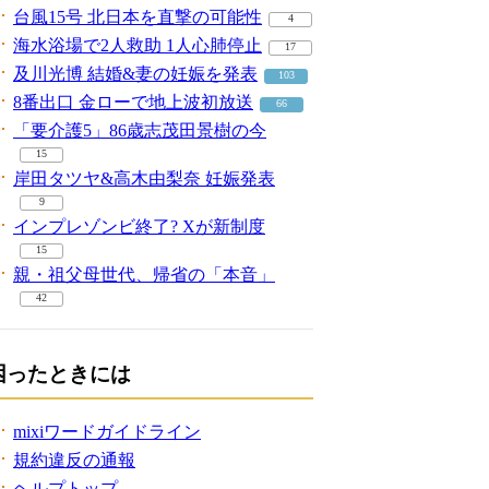
台風15号 北日本を直撃の可能性
4
海水浴場で2人救助 1人心肺停止
17
及川光博 結婚&妻の妊娠を発表
103
8番出口 金ローで地上波初放送
66
「要介護5」86歳志茂田景樹の今
15
岸田タツヤ&高木由梨奈 妊娠発表
9
インプレゾンビ終了? Xが新制度
15
親・祖父母世代、帰省の「本音」
42
困ったときには
mixiワードガイドライン
規約違反の通報
ヘルプトップ