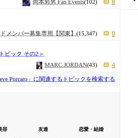
8
岡本郭男 Fan Events
(102)
0
ンドメンバー募集専用【関東】
(15,347)
ム別トピック その2＞
4
MARC JORDAN
(43)
teve Porcaro」に関連するトピックを検索する
美容
友達
恋愛・結婚