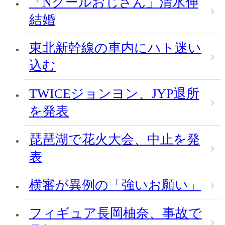
「Nクールおじさん」清水伸
結婚
東北新幹線の車内にハト迷い
込む
TWICEジョンヨン、JYP退所
を発表
琵琶湖で花火大会、中止を発
表
横審が異例の「強いお願い」
フィギュア長岡柚奈、事故で