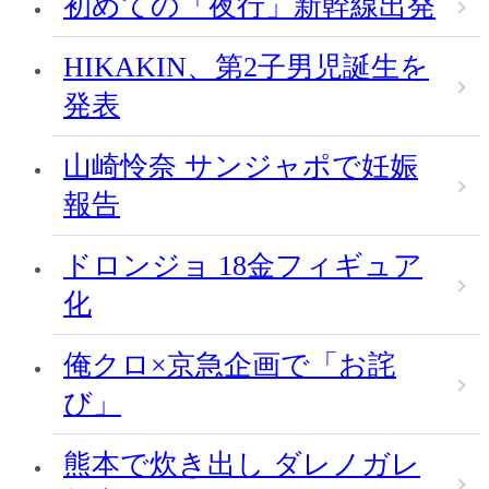
初めての「夜行」新幹線出発
HIKAKIN、第2子男児誕生を
発表
山崎怜奈 サンジャポで妊娠
報告
ドロンジョ 18金フィギュア
化
俺クロ×京急企画で「お詫
び」
熊本で炊き出し ダレノガレ