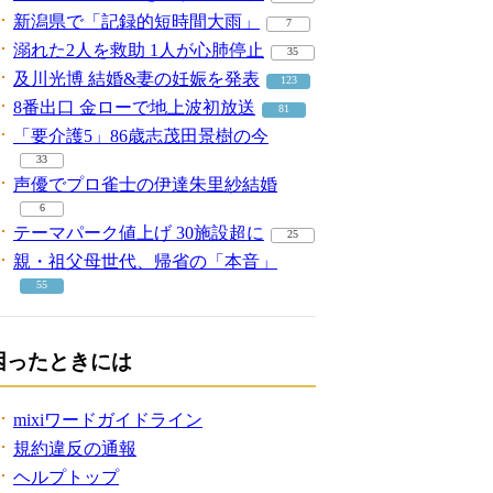
新潟県で「記録的短時間大雨」
7
溺れた2人を救助 1人が心肺停止
35
及川光博 結婚&妻の妊娠を発表
123
8番出口 金ローで地上波初放送
81
「要介護5」86歳志茂田景樹の今
33
声優でプロ雀士の伊達朱里紗結婚
6
テーマパーク値上げ 30施設超に
25
親・祖父母世代、帰省の「本音」
55
困ったときには
mixiワードガイドライン
規約違反の通報
ヘルプトップ