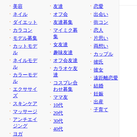
美容
友達
恋愛
ネイル
オフ会
出会い
ダイエット
友達募集
街コン
カラコン
マイミク募
恋人
集
モデル募集
片思い
女友達
カットモデ
両想い
ル
趣味友達
カップル
ネイルモデ
オフ会友達
彼氏
ル
カラオケ友
彼女
カラーモデ
達
遠距離恋愛
ル
コスプレ合
結婚
エクササイ
わせ募集
妊娠
ズ
ママ友
出産
スキンケア
10代
子育て
マッサージ
20代
アンチエイ
30代
ジング
40代
ヨガ