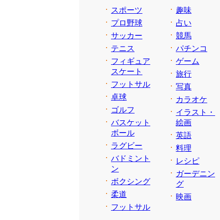
スポーツ
趣味
プロ野球
占い
サッカー
競馬
テニス
パチンコ
フィギュア
ゲーム
スケート
旅行
フットサル
写真
卓球
カラオケ
ゴルフ
イラスト・
バスケット
絵画
ボール
英語
ラグビー
料理
バドミント
レシピ
ン
ガーデニン
ボクシング
グ
柔道
映画
フットサル