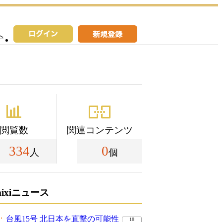
へ
閲覧数
関連コンテンツ
334
0
人
個
mixiニュース
台風15号 北日本を直撃の可能性
18