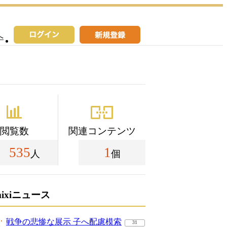
へ
閲覧数
関連コンテンツ
535
1
人
個
mixiニュース
戦争の悲惨な展示 子へ配慮模索
31