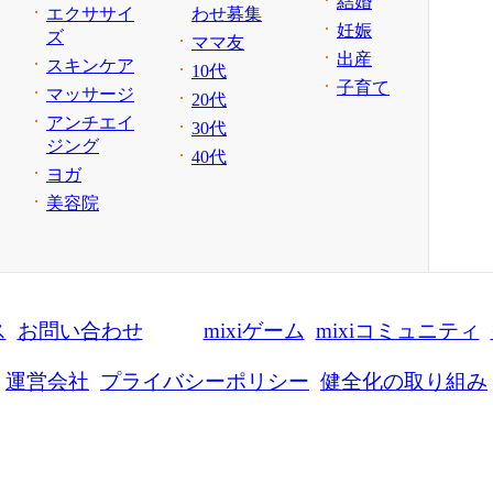
結婚
エクササイ
わせ募集
妊娠
ズ
ママ友
出産
スキンケア
10代
子育て
マッサージ
20代
アンチエイ
30代
ジング
40代
ヨガ
美容院
ス
お問い合わせ
mixiゲーム
mixiコミュニティ
運営会社
プライバシーポリシー
健全化の取り組み