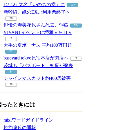
れいわ 党名「いのちの党」に
107
新幹線、紙のEXご利用票終了へ
36
俳優の寿美花代さん死去、94歳
132
VIVANTイベントに堺雅人ら11人
7
大手の夏ボーナス 平均100万円超
81
baseyard tokyo原宿本店が閉店へ
3
茨城も「パスポート」知事が発表
54
シャインマスカット約400房被害
26
困ったときには
mixiワードガイドライン
規約違反の通報