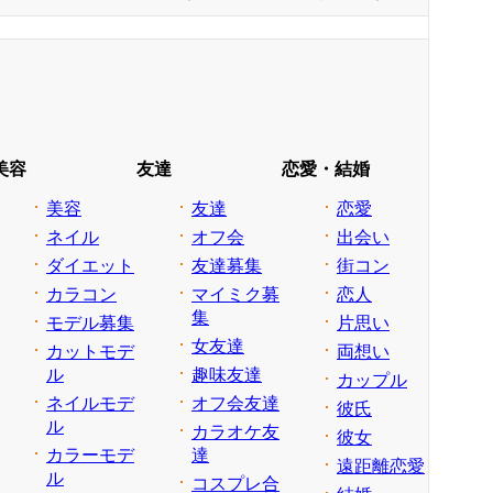
美容
友達
恋愛・結婚
美容
友達
恋愛
ネイル
オフ会
出会い
ダイエット
友達募集
街コン
カラコン
マイミク募
恋人
集
モデル募集
片思い
女友達
カットモデ
両想い
ル
趣味友達
カップル
ネイルモデ
オフ会友達
彼氏
ル
カラオケ友
彼女
カラーモデ
達
遠距離恋愛
ル
コスプレ合