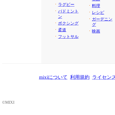
ラグビー
料理
バドミント
レシピ
ン
ガーデニン
ボクシング
グ
柔道
映画
フットサル
mixiについて
利用規約
ライセン
©MIXI