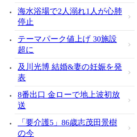
海水浴場で2人溺れ1人が心肺
停止
テーマパーク値上げ 30施設
超に
及川光博 結婚&妻の妊娠を発
表
8番出口 金ローで地上波初放
送
「要介護5」86歳志茂田景樹
の今