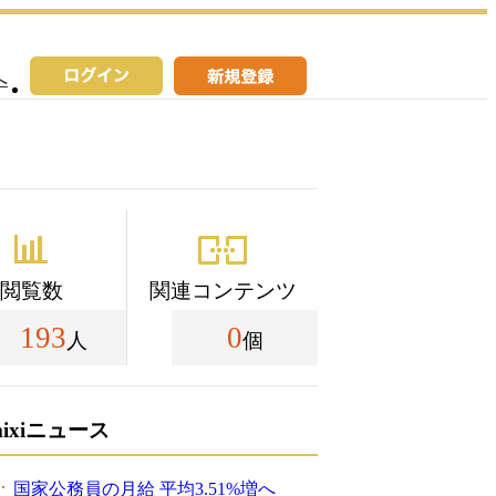
へ
閲覧数
関連コンテンツ
193
0
人
個
mixiニュース
国家公務員の月給 平均3.51%増へ