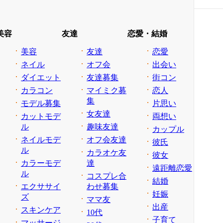
美容
友達
恋愛・結婚
美容
友達
恋愛
ネイル
オフ会
出会い
ダイエット
友達募集
街コン
カラコン
マイミク募
恋人
集
モデル募集
片思い
女友達
カットモデ
両想い
ル
趣味友達
カップル
ネイルモデ
オフ会友達
彼氏
ル
カラオケ友
彼女
カラーモデ
達
遠距離恋愛
ル
コスプレ合
結婚
エクササイ
わせ募集
妊娠
ズ
ママ友
出産
スキンケア
10代
子育て
マッサージ