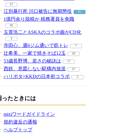
17
江別暴行死 川口被告に無期懲役
81
1億円余り脱税か 税務署員を免職
45
玉置浩二とASKAのコラボ曲がCD化
3
寺田心、週6ジム通いで筋トレ
7
辻希美、一家で焼きそば12玉
33
53歳長野博、若さの秘訣は
17
西鉄、意図しない駅構内放送
27
ハリポタ×KKDの日本初コラボ
2
困ったときには
mixiワードガイドライン
規約違反の通報
ヘルプトップ