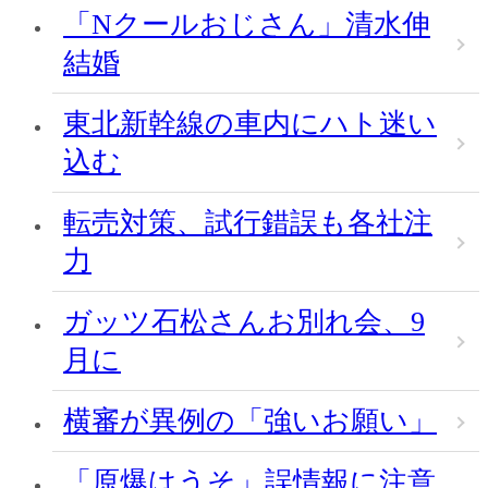
「Nクールおじさん」清水伸
結婚
東北新幹線の車内にハト迷い
込む
転売対策、試行錯誤も各社注
力
ガッツ石松さんお別れ会、9
月に
横審が異例の「強いお願い」
「原爆はうそ」誤情報に注意