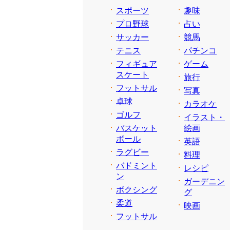
スポーツ
趣味
プロ野球
占い
サッカー
競馬
テニス
パチンコ
フィギュア
ゲーム
スケート
旅行
フットサル
写真
卓球
カラオケ
ゴルフ
イラスト・
バスケット
絵画
ボール
英語
ラグビー
料理
バドミント
レシピ
ン
ガーデニン
ボクシング
グ
柔道
映画
フットサル