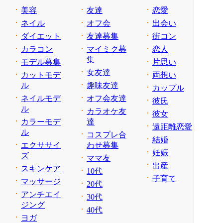
美容
友達
恋愛
ネイル
オフ会
出会い
ダイエット
友達募集
街コン
カラコン
マイミク募
恋人
集
モデル募集
片思い
女友達
カットモデ
両想い
ル
趣味友達
カップル
ネイルモデ
オフ会友達
彼氏
ル
カラオケ友
彼女
カラーモデ
達
遠距離恋愛
ル
コスプレ合
結婚
エクササイ
わせ募集
妊娠
ズ
ママ友
出産
スキンケア
10代
子育て
マッサージ
20代
アンチエイ
30代
ジング
40代
ヨガ