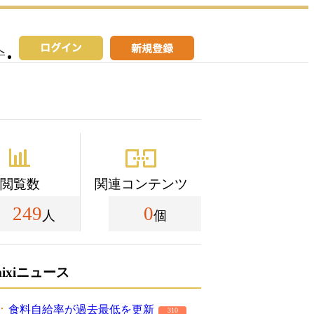
へ
閲覧数
関連コンテンツ
249
0
人
個
mixiニュース
食料自給率が過去最低を更新
310