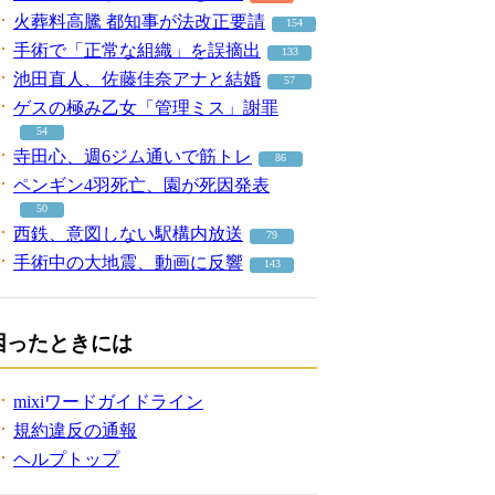
火葬料高騰 都知事が法改正要請
154
手術で「正常な組織」を誤摘出
133
池田直人、佐藤佳奈アナと結婚
57
ゲスの極み乙女「管理ミス」謝罪
54
寺田心、週6ジム通いで筋トレ
86
ペンギン4羽死亡、園が死因発表
50
西鉄、意図しない駅構内放送
79
手術中の大地震、動画に反響
143
困ったときには
mixiワードガイドライン
規約違反の通報
ヘルプトップ