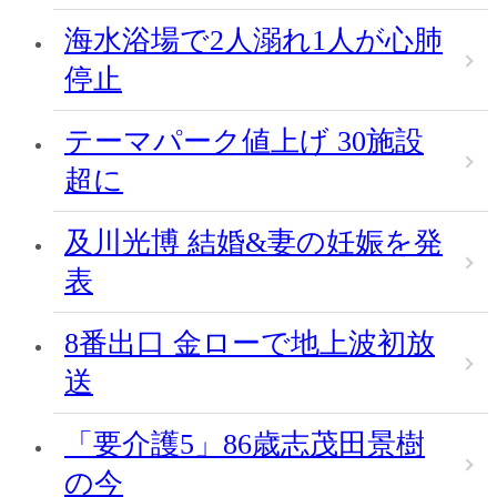
海水浴場で2人溺れ1人が心肺
停止
テーマパーク値上げ 30施設
超に
及川光博 結婚&妻の妊娠を発
表
8番出口 金ローで地上波初放
送
「要介護5」86歳志茂田景樹
の今