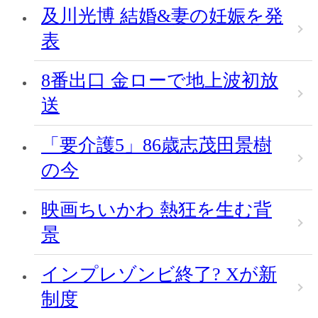
及川光博 結婚&妻の妊娠を発
表
8番出口 金ローで地上波初放
送
「要介護5」86歳志茂田景樹
の今
映画ちいかわ 熱狂を生む背
景
インプレゾンビ終了? Xが新
制度