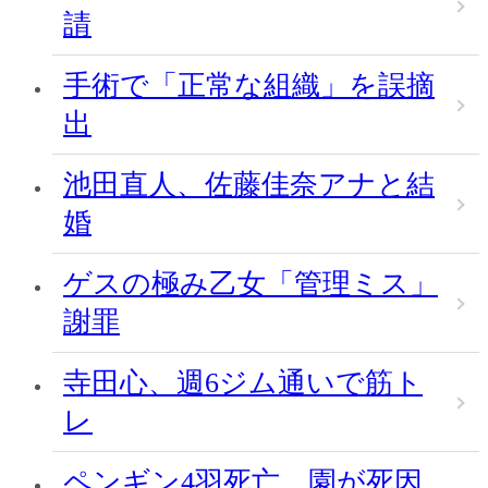
請
手術で「正常な組織」を誤摘
出
池田直人、佐藤佳奈アナと結
婚
ゲスの極み乙女「管理ミス」
謝罪
寺田心、週6ジム通いで筋ト
レ
ペンギン4羽死亡、園が死因