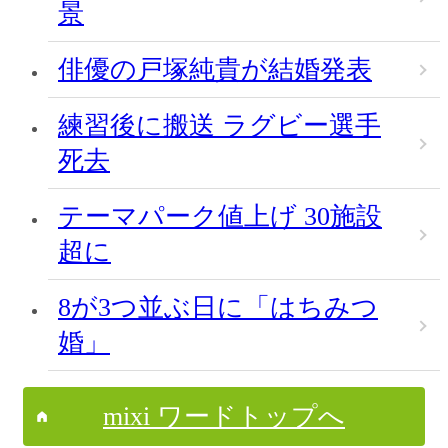
景
俳優の戸塚純貴が結婚発表
練習後に搬送 ラグビー選手
死去
テーマパーク値上げ 30施設
超に
8が3つ並ぶ日に「はちみつ
婚」
mixi ワードトップへ