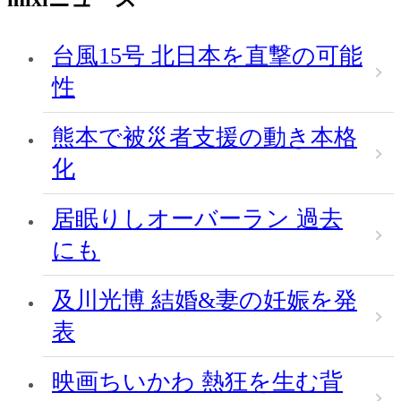
台風15号 北日本を直撃の可能
性
熊本で被災者支援の動き本格
化
居眠りしオーバーラン 過去
にも
及川光博 結婚&妻の妊娠を発
表
映画ちいかわ 熱狂を生む背