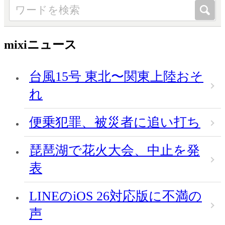
mixiニュース
台風15号 東北〜関東上陸おそ
れ
便乗犯罪、被災者に追い打ち
琵琶湖で花火大会、中止を発
表
LINEのiOS 26対応版に不満の
声