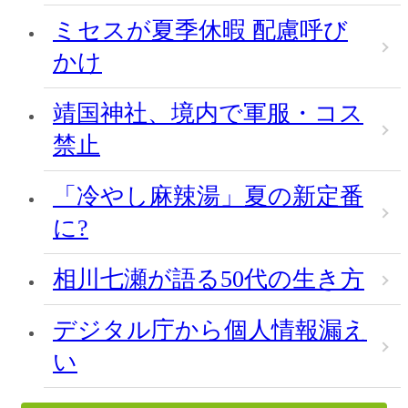
ミセスが夏季休暇 配慮呼び
かけ
靖国神社、境内で軍服・コス
禁止
「冷やし麻辣湯」夏の新定番
に?
相川七瀬が語る50代の生き方
デジタル庁から個人情報漏え
い