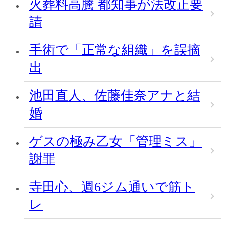
火葬料高騰 都知事が法改正要
請
手術で「正常な組織」を誤摘
出
池田直人、佐藤佳奈アナと結
婚
ゲスの極み乙女「管理ミス」
謝罪
寺田心、週6ジム通いで筋ト
レ