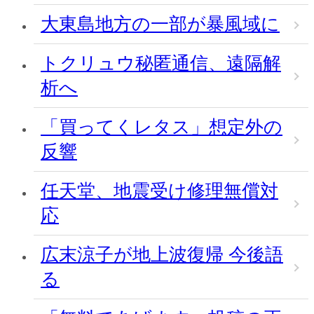
大東島地方の一部が暴風域に
トクリュウ秘匿通信、遠隔解
析へ
「買ってくレタス」想定外の
反響
任天堂、地震受け修理無償対
応
広末涼子が地上波復帰 今後語
る