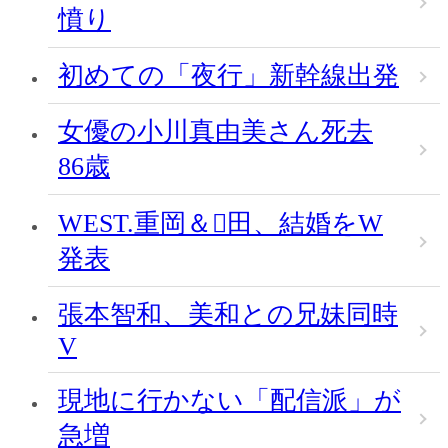
憤り
初めての「夜行」新幹線出発
女優の小川真由美さん死去
86歳
WEST.重岡＆田、結婚をW
発表
張本智和、美和との兄妹同時
V
現地に行かない「配信派」が
急増