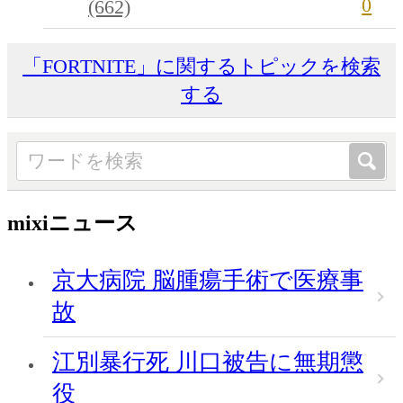
0
(662)
「FORTNITE」に関するトピックを検索
する
mixiニュース
京大病院 脳腫瘍手術で医療事
故
江別暴行死 川口被告に無期懲
役