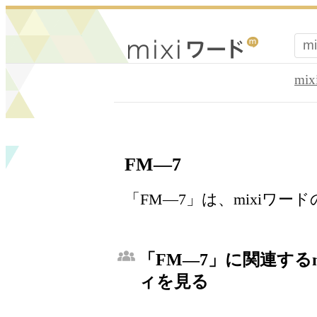
mi
FM―7
「FM―7」は、mixiワ
「FM―7」に関連するm
ィを見る