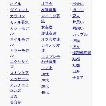
ネイル
オフ会
出会い
ダイエット
友達募集
街コン
カラコン
マイミク募
恋人
集
モデル募集
片思い
女友達
カットモデ
両想い
ル
趣味友達
カップル
ネイルモデ
オフ会友達
彼氏
ル
カラオケ友
彼女
カラーモデ
達
遠距離恋愛
ル
コスプレ合
結婚
エクササイ
わせ募集
妊娠
ズ
ママ友
出産
スキンケア
10代
子育て
マッサージ
20代
アンチエイ
30代
ジング
40代
ヨガ
美容院