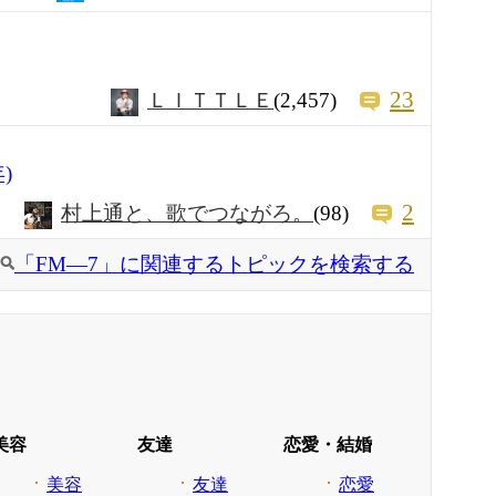
23
ＬＩＴＴＬＥ
(2,457)
)
2
村上通と、歌でつながろ。
(98)
「FM―7」に関連するトピックを検索する
美容
友達
恋愛・結婚
美容
友達
恋愛