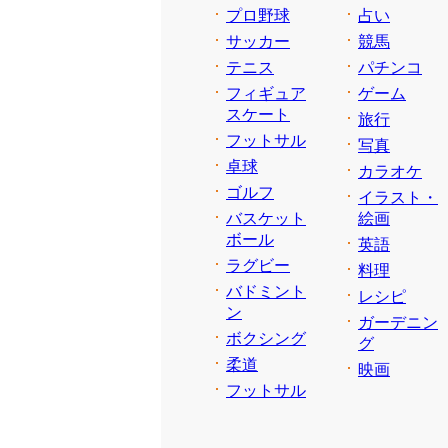
プロ野球
占い
サッカー
競馬
テニス
パチンコ
フィギュア
ゲーム
スケート
旅行
フットサル
写真
卓球
カラオケ
ゴルフ
イラスト・
バスケット
絵画
ボール
英語
ラグビー
料理
バドミント
レシピ
ン
ガーデニン
ボクシング
グ
柔道
映画
フットサル