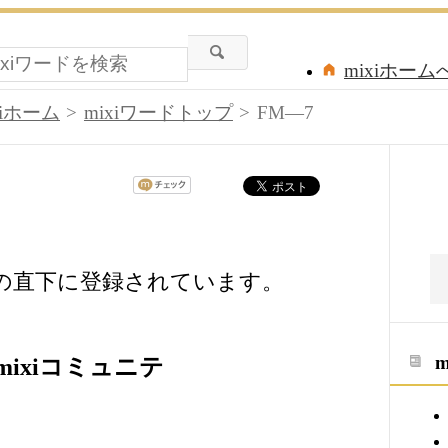
mixiホーム
xiホーム
mixiワードトップ
FM―7
ードの直下に登録されています。
ixiコミュニテ