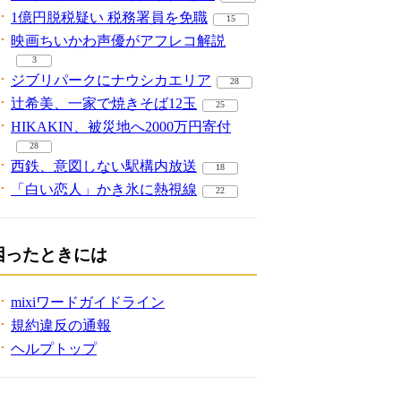
1億円脱税疑い 税務署員を免職
15
映画ちいかわ声優がアフレコ解説
3
ジブリパークにナウシカエリア
28
辻希美、一家で焼きそば12玉
25
HIKAKIN、被災地へ2000万円寄付
28
西鉄、意図しない駅構内放送
18
「白い恋人」かき氷に熱視線
22
困ったときには
mixiワードガイドライン
規約違反の通報
ヘルプトップ