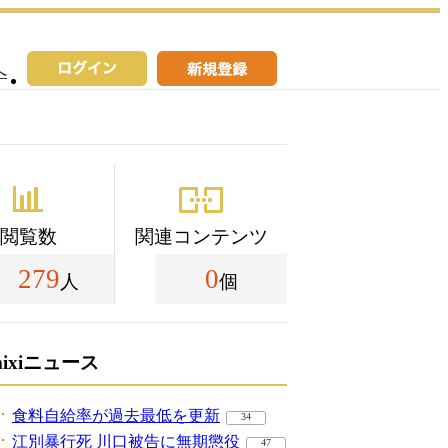
へ
閲覧数
関連コンテンツ
279
0
人
個
mixiニュース
食料自給率が過去最低を更新
34
江別暴行死 川口被告に無期懲役
47