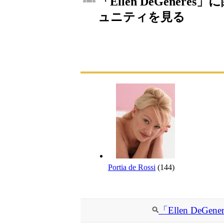
「Ellen DeGeneres
ュニティを見る
Portia de Rossi
(144)
「Ellen De