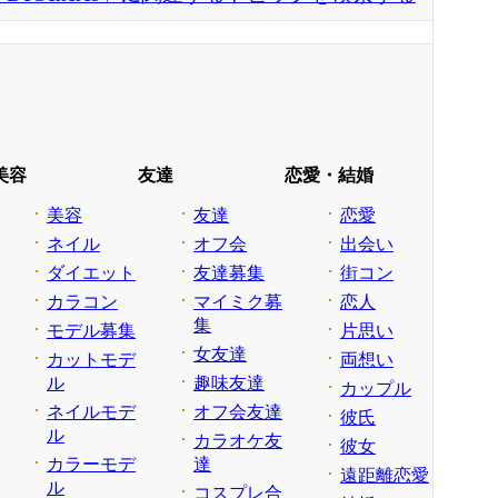
美容
友達
恋愛・結婚
美容
友達
恋愛
ネイル
オフ会
出会い
ダイエット
友達募集
街コン
カラコン
マイミク募
恋人
集
モデル募集
片思い
女友達
カットモデ
両想い
ル
趣味友達
カップル
ネイルモデ
オフ会友達
彼氏
ル
カラオケ友
彼女
カラーモデ
達
遠距離恋愛
ル
コスプレ合