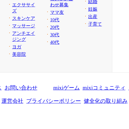
結婚
エクササイ
わせ募集
妊娠
ズ
ママ友
出産
スキンケア
10代
子育て
マッサージ
20代
アンチエイ
30代
ジング
40代
ヨガ
美容院
ス
お問い合わせ
mixiゲーム
mixiコミュニティ
運営会社
プライバシーポリシー
健全化の取り組み