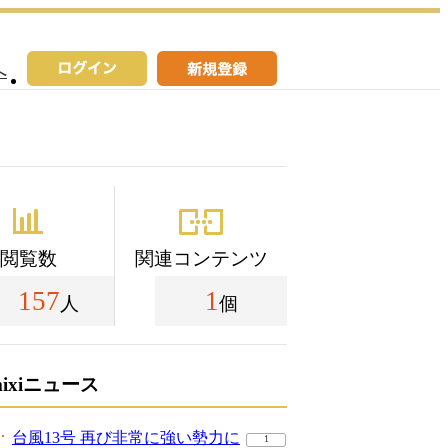
へ
閲覧数
関連コンテンツ
157
1
人
個
mixiニュース
台風13号 再び非常に強い勢力に
1