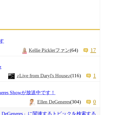
す
17
Kellie Picklerファン
(64)
z
1
♪Live from Daryl's House♪
(116)
Degeneres Showが放送中です！
0
Ellen DeGeneres
(304)
en DeGeneres」に関連するトピックを検索する