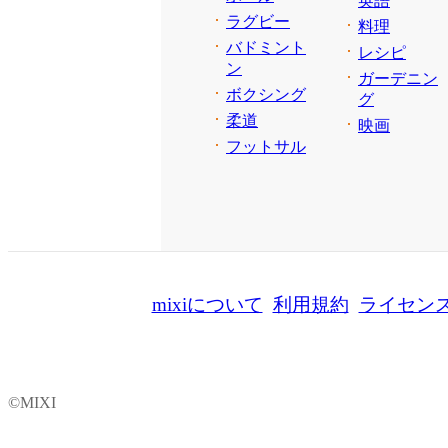
英語
ラグビー
料理
バドミント
レシピ
ン
ガーデニン
ボクシング
グ
柔道
映画
フットサル
mixiについて
利用規約
ライセン
©MIXI