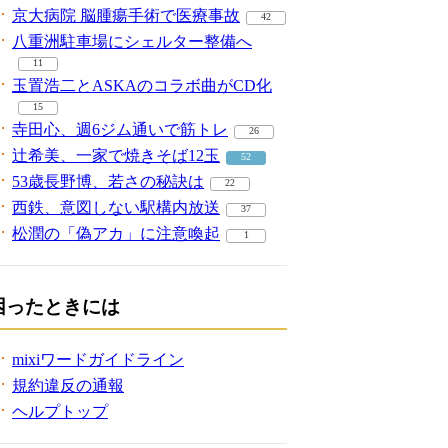
京大病院 脳腫瘍手術で医療事故
42
八重洲駐車場にシェルター整備へ
11
玉置浩二とASKAのコラボ曲がCD化
15
寺田心、週6ジム通いで筋トレ
26
辻希美、一家で焼きそば12玉
52
53歳長野博、若さの秘訣は
22
西鉄、意図しない駅構内放送
37
松潤の「偽アカ」に注意喚起
1
困ったときには
mixiワードガイドライン
規約違反の通報
ヘルプトップ